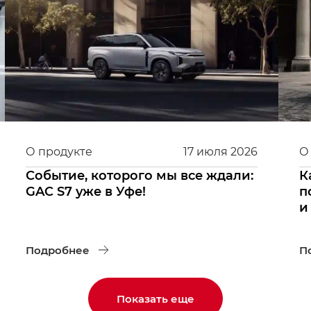
О продукте
17
июля
2026
О
Событие, которого мы все ждали:
К
GAC S7 уже в Уфе!
п
и
Подробнее
П
Показать еще