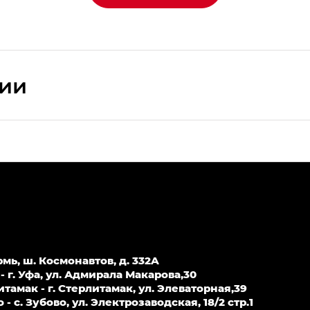
сии
ПРЕМИУМ — SX PREMIUM
РЕМИУМ — SX PREMIUM, Эс Тэ — ST
T) в комплектации Экс ПРЕМИУМ — EX PREMIUM
— EX, Экс ПРЕМИУМ — EX Premium
рмь, ш. Космонавтов, д. 332A
Джи Эс 8 ТРЭВЕЛЛЕР — GS8 TRAVELLER, Джи Икс ПРЕ
 г. Уфа, ул. Адмирала Макарова,30
амак - г. Стерлитамак, ул. Элеваторная,39
 с. Зубово, ул. Электрозаводская, 18/2 стр.1