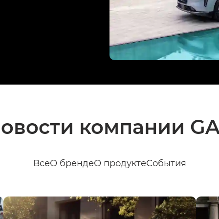
овости компании G
Все
О бренде
О продукте
События