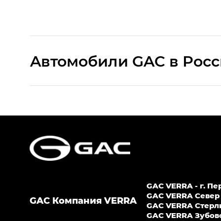
Aвтомобили GAC в Рос
S9 — Эс 9 (S9) в комплектации Эс Икс 
S7 — Эс 7 (S7) в комплектациях Эс Икс П
HYPTEC HT — Хайптек Эйч Ти (HYPTEC H
AION V — Айон Ви в комплектациях Экс 
GAC VERRA - г. Пе
GS8 — Джи Эс 8 (GS8) в комплектациях 
GAC VERRA Север -
GAC Компания VERRA
GAС VERRA Стерлит
GL
GAC VERRA Зубово -