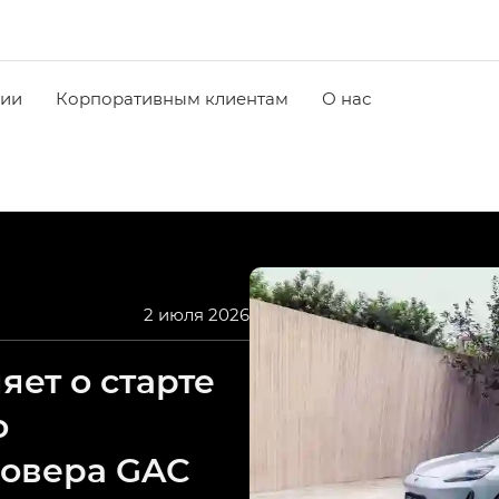
чии
Корпоративным клиентам
О нас
2 июля 2026
ет о старте
о
совера GAC