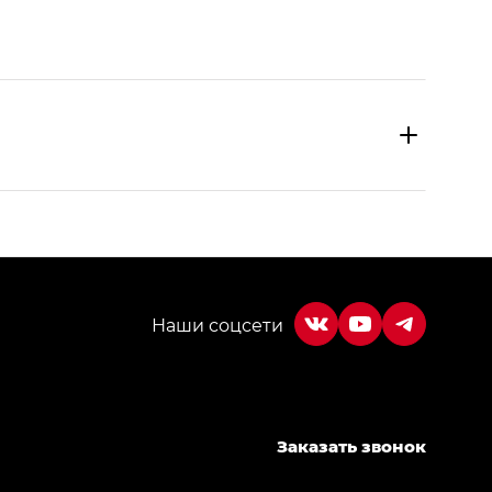
МИУМ — GX PREMIUM, Джи Эти — GT, Джи Эль —
Заказать звонок