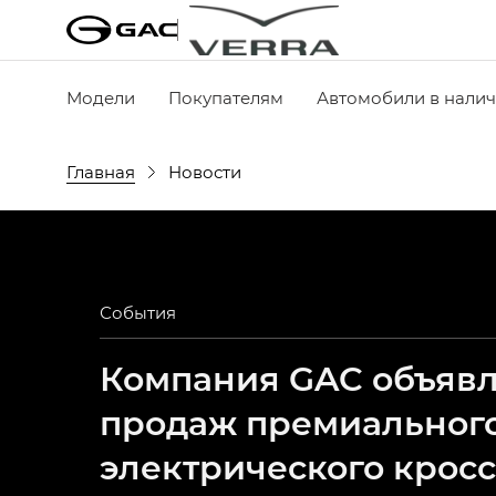
Модели
Покупателям
Автомобили в нали
Главная
Новости
События
Компания GAC объявля
продаж премиальног
электрического крос