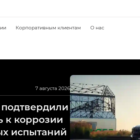
чии
Корпоративным клиентам
О нас
7 августа 2026
 подтвердили
ь к коррозии
ых испытаний