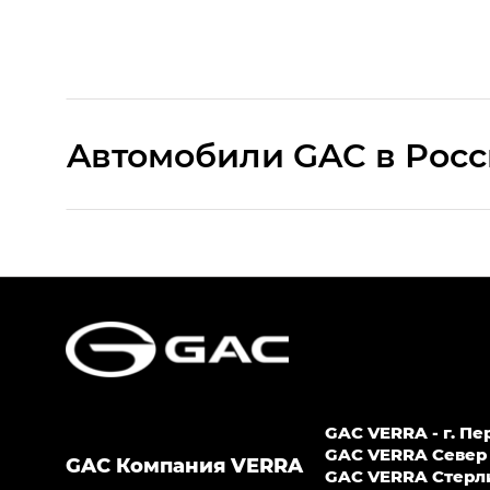
Aвтомобили GAC в Рос
S9 — Эс 9 (S9) в комплектации Эс Икс 
S7 — Эс 7 (S7) в комплектациях Эс Икс П
HYPTEC HT — Хайптек Эйч Ти (HYPTEC H
AION V — Айон Ви в комплектациях Экс 
GAC VERRA - г. Пе
GS8 — Джи Эс 8 (GS8) в комплектациях 
GAC VERRA Север -
GAC Компания VERRA
GAС VERRA Стерлит
GL