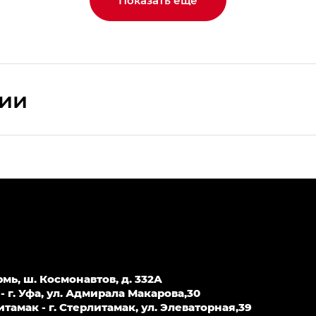
Показать еще
сии
ПРЕМИУМ — SX PREMIUM
РЕМИУМ — SX PREMIUM, Эс Тэ — ST
T) в комплектации Экс ПРЕМИУМ — EX PREMIUM
— EX, Экс ПРЕМИУМ — EX Premium
рмь, ш. Космонавтов, д. 332A
Джи Эс 8 ТРЭВЕЛЛЕР — GS8 TRAVELLER, Джи Икс ПРЕ
 г. Уфа, ул. Адмирала Макарова,30
амак - г. Стерлитамак, ул. Элеваторная,39