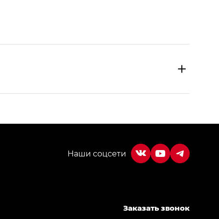
МИУМ — GX PREMIUM, Джи Эти — GT, Джи Эль —
Заказать звонок