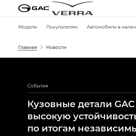
Модели
Покупателям
Автомобили в нали
Главная
Новости
События
Кузовные детали GAC
высокую устойчивост
по итогам независим