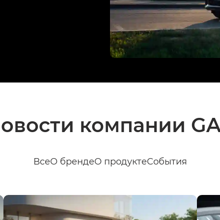
овости компании G
Все
О бренде
О продукте
События