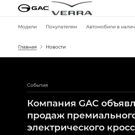
Модели
Покупателям
Автомобили в нали
Главная
Новости
События
Компания GAC объявля
продаж премиальног
электрического крос