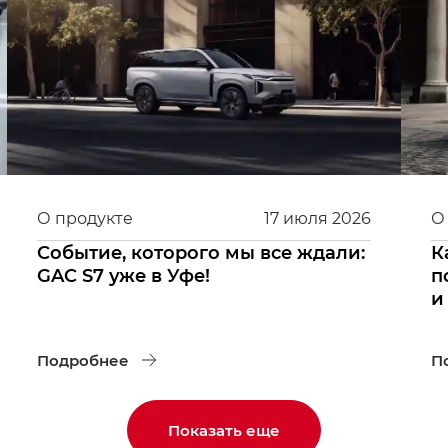
О продукте
17
июля
2026
О
Событие, которого мы все ждали:
К
GAC S7 уже в Уфе!
п
и
Подробнее
П
Показать еще