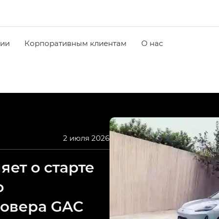
чии
Корпоративным клиентам
О нас
2 июля 2026
ет о старте
о
совера GAC