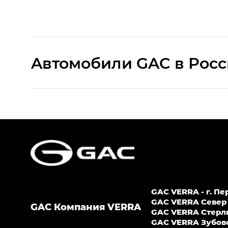
Aвтомобили GAC в Рос
S9 — Эс 9 (S9) в комплектации Эс Икс 
S7 — Эс 7 (S7) в комплектациях Эс Икс П
HYPTEC HT — Хайптек Эйч Ти (HYPTEC H
AION V — Айон Ви в комплектациях Экс 
GAC VERRA - г. Пе
GS8 — Джи Эс 8 (GS8) в комплектациях 
GAC VERRA Север -
GAC Компания VERRA
GAС VERRA Стерлит
GL
GAC VERRA Зубово -