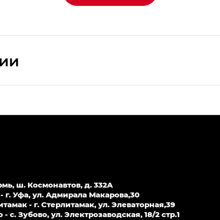
сии
ПРЕМИУМ — SX PREMIUM
РЕМИУМ — SX PREMIUM, Эс Тэ — ST
T) в комплектации Экс ПРЕМИУМ — EX PREMIUM
— EX, Экс ПРЕМИУМ — EX Premium
рмь, ш. Космонавтов, д. 332A
Джи Эс 8 ТРЭВЕЛЛЕР — GS8 TRAVELLER, Джи Икс ПРЕ
 г. Уфа, ул. Адмирала Макарова,30
амак - г. Стерлитамак, ул. Элеваторная,39
 с. Зубово, ул. Электрозаводская, 18/2 стр.1