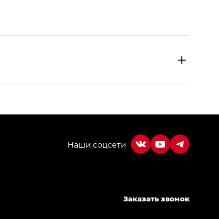
МИУМ — GX PREMIUM, Джи Эти — GT, Джи Эль —
Заказать звонок