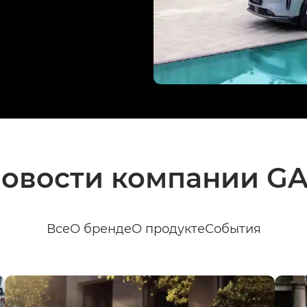
овости компании G
Все
О бренде
О продукте
События