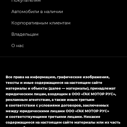
Покупателям
GS8 — Джи Эс 8 (GS8) в комплектациях
Джи Эс 8 ТРЭВЕЛЛЕР — GS8 TRAVELLER,
Автомобили в наличии
Джи Икс ПРЕМИУМ — GX PREMIUM, Джи Эти —
GT, Джи Эль — GL
Корпоративным клиентам
GS4 — Джи Эс 4 (GS4) в комплектациях Джи Би
Владельцам
Передний привод — GB 2WD, Джи Би Полный
привод — GB AWD, Джи Эль Полный привод —
О нас
GL AWD
M8 — Эм 8 (M8) в комплектациях Джи Эль — GL,
Джи Ти — GT, Джи Икс — GX,
Джи Икс ПРЕМИУМ — GX PREMIUM, ЛАУНЖ —
Все права на информацию, графические изображения,
LOUNGE
тексты и иные содержащиеся на настоящем сайте
материалы и объекты (далее — материалы), принадлежат
Empow — Эмпау (Empow) в комплектации
юридическим лицам, входящим в ООО «ГАК МОТОР РУС»,
Джи Эс — GS, Джи Эль с элементы экстерьера
рекламным агентствам, а также иным третьим
в спортивном стиле — GL
(S-Style)
в соответствии с условиями договоров, заключенных
между юридическими лицами ООО «ГАК МОТОР РУС»
и соответствующими третьими лицами. Никакие
содержащиеся на настоящем сайте материалы или их часть