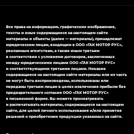
M8 — Эм 8 (M8) в комплектациях Джи Эль — GL,
Джи Ти — GT, Джи Икс — GX,
Джи Икс ПРЕМИУМ — GX PREMIUM, ЛАУНЖ —
Все права на информацию, графические изображения,
LOUNGE
тексты и иные содержащиеся на настоящем сайте
материалы и объекты (далее — материалы), принадлежат
Empow — Эмпау (Empow) в комплектации
юридическим лицам, входящим в ООО «ГАК МОТОР РУС»,
Джи Эс — GS, Джи Эль с элементы экстерьера
рекламным агентствам, а также иным третьим
в спортивном стиле — GL
(S-Style)
в соответствии с условиями договоров, заключенных
между юридическими лицами ООО «ГАК МОТОР РУС»
и соответствующими третьими лицами. Никакие
содержащиеся на настоящем сайте материалы или их часть
не могут быть воспроизведены, использованы или
переданы третьим лицам в целях извлечения прибыли без
предварительного согласия ООО «ГАК МОТОР РУС»
в письменной форме. Вы можете просматривать
и распечатывать материалы, содержащиеся на настоящем
сайте, для целей личного использования и/или принятия
решений о приобретении продукции указанных на сайте.