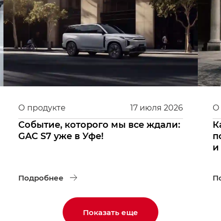
О продукте
17
июля
2026
О
Событие, которого мы все ждали:
К
GAC S7 уже в Уфе!
п
и
Подробнее
П
Показать еще