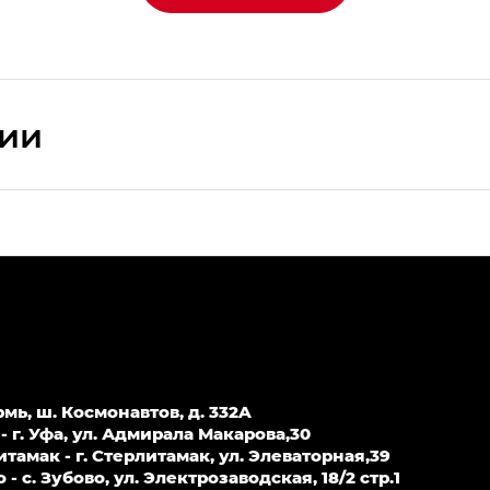
сии
ПРЕМИУМ — SX PREMIUM
РЕМИУМ — SX PREMIUM, Эс Тэ — ST
T) в комплектации Экс ПРЕМИУМ — EX PREMIUM
— EX, Экс ПРЕМИУМ — EX Premium
рмь, ш. Космонавтов, д. 332A
Джи Эс 8 ТРЭВЕЛЛЕР — GS8 TRAVELLER, Джи Икс ПРЕ
 г. Уфа, ул. Адмирала Макарова,30
амак - г. Стерлитамак, ул. Элеваторная,39
 с. Зубово, ул. Электрозаводская, 18/2 стр.1