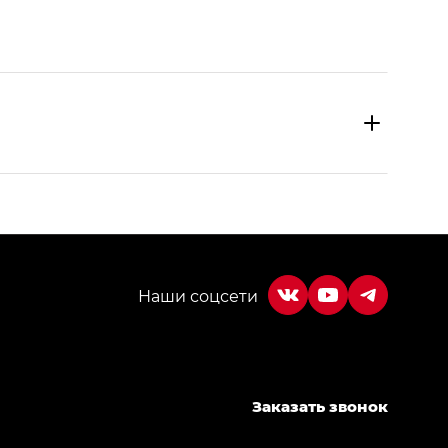
МИУМ — GX PREMIUM, Джи Эти — GT, Джи Эль —
Заказать звонок