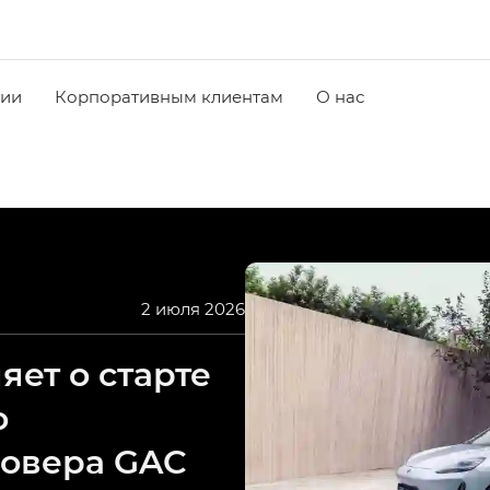
чии
Корпоративным клиентам
О нас
2 июля 2026
ет о старте
о
совера GAC