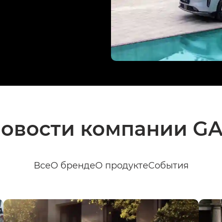
овости компании G
Все
О бренде
О продукте
События