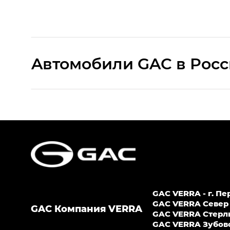
Aвтомобили GAC в Рос
S9 — Эс 9 (S9) в комплектации Эс Икс 
S7 — Эс 7 (S7) в комплектациях Эс Икс П
HYPTEC HT — Хайптек Эйч Ти (HYPTEC H
AION V — Айон Ви в комплектациях Экс 
GAC VERRA - г. Пе
GS8 — Джи Эс 8 (GS8) в комплектациях 
GAC VERRA Север -
GAC Компания VERRA
GAС VERRA Стерлит
GL
GAC VERRA Зубово -