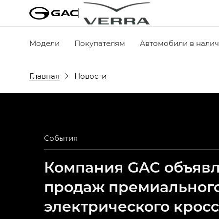
Модели
Покупателям
Автомобили в нали
Главная
Новости
События
Компания GAC объявля
продаж премиальног
электрического крос