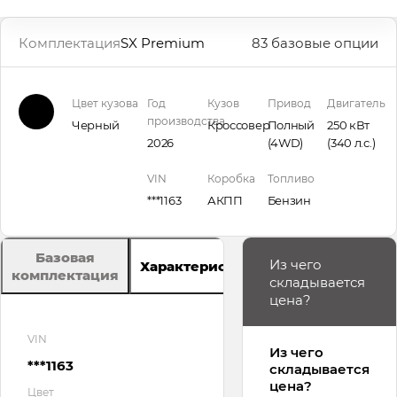
Комплектация
SX Premium
83 базовые опции
Цвет кузова
Год
Кузов
Привод
Двигатель
производства
Черный
Кроссовер
Полный
250 кВт
2026
(4WD)
(340 л.с.
)
VIN
Коробка
Топливо
***1163
АКПП
Бензин
Базовая
Из чего
Характеристики
комплектация
складывается
цена?
VIN
Из чего
***1163
складывается
цена?
Цвет