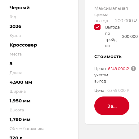
Черный
Максимальная
сумма
Год
выгод — 200 000 ₽
2026
Выгода
по
Кузов
200 000
трейд-
Кроссовер
ин
Места
Стоимость
5
Цена с
6 149 000 ₽
Длина
учетом
выгод
4,900 мм
Цена
6 349 000 ₽
Ширина
1,950 мм
Заброниров
Высота
1,780 мм
Объем багажника
720 л