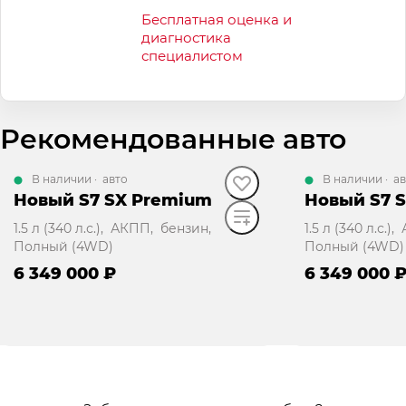
Бесплатная оценка и
диагностика
специалистом
Рекомендованные авто
В наличии
·
авто
В наличии
·
ав
Новый S7 SX Premium
Новый S7 
1.5 л (340 л.с.), АКПП, бензин,
1.5 л (340 л.с.
Полный (4WD)
Полный (4WD)
6 349 000 ₽
6 349 000 
Забронировать
Забр