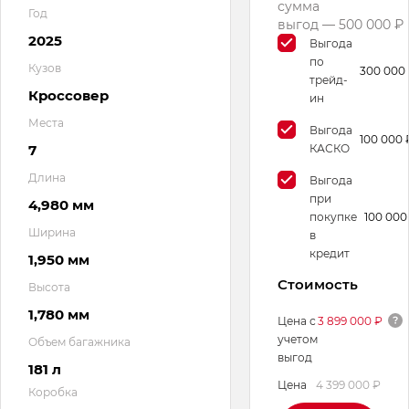
сумма
Год
выгод — 500 000 ₽
2025
Выгода
по
Кузов
300 000
трейд-
Кроссовер
ин
Места
Выгода
100 000 
7
КАСКО
Длина
Выгода
при
4,980 мм
покупке
100 000
Ширина
в
кредит
1,950 мм
Стоимость
Высота
1,780 мм
Цена с
3 899 000 ₽
учетом
Объем багажника
выгод
181 л
Цена
4 399 000 ₽
Коробка