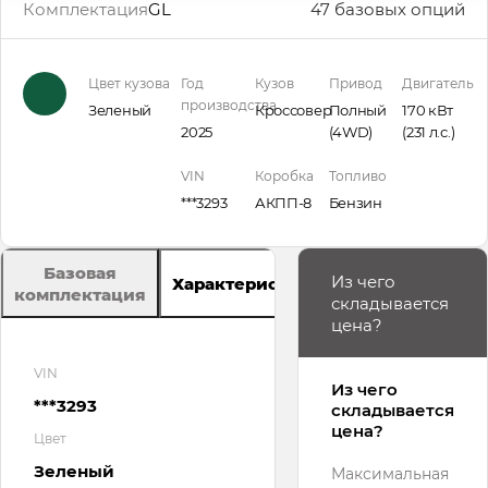
Комплектация
GL
47 базовых опций
Цвет кузова
Год
Кузов
Привод
Двигатель
производства
Зеленый
Кроссовер
Полный
170 кВт
2025
(4WD)
(231 л.с.
)
VIN
Коробка
Топливо
***3293
АКПП-8
Бензин
Базовая
Из чего
Характеристики
комплектация
складывается
цена?
VIN
Из чего
***3293
складывается
цена?
Цвет
Зеленый
Максимальная