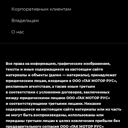
Джи Икс ПРЕМИУМ — GX PREMIUM, Джи Эти —
GT, Джи Эль — GL
Корпоративным клиентам
GS4 — Джи Эс 4 (GS4) в комплектациях Джи Би
Владельцам
Передний привод — GB 2WD, Джи Би Полный
привод — GB AWD, Джи Эль Полный привод —
О нас
GL AWD
M8 — Эм 8 (M8) в комплектациях Джи Эль — GL,
Джи Ти — GT, Джи Икс — GX,
Джи Икс ПРЕМИУМ — GX PREMIUM, ЛАУНЖ —
Все права на информацию, графические изображения,
LOUNGE
тексты и иные содержащиеся на настоящем сайте
материалы и объекты (далее — материалы), принадлежат
Empow — Эмпау (Empow) в комплектации
юридическим лицам, входящим в ООО «ГАК МОТОР РУС»,
Джи Эс — GS, Джи Эль с элементы экстерьера
рекламным агентствам, а также иным третьим
в спортивном стиле — GL
(S-Style)
в соответствии с условиями договоров, заключенных
между юридическими лицами ООО «ГАК МОТОР РУС»
и соответствующими третьими лицами. Никакие
содержащиеся на настоящем сайте материалы или их часть
не могут быть воспроизведены, использованы или
переданы третьим лицам в целях извлечения прибыли без
предварительного согласия ООО «ГАК МОТОР РУС»